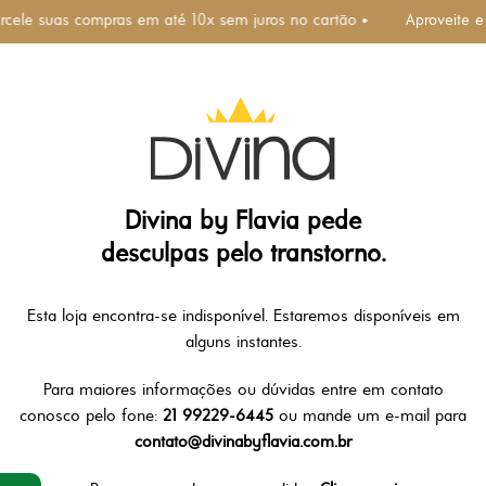
rcele suas compras em até 10x sem juros no cartão •
Aproveite e
Divina by Flavia pede
desculpas pelo transtorno.
Esta loja encontra-se indisponível. Estaremos disponíveis em
alguns instantes.
Para maiores informações ou dúvidas entre em contato
conosco pelo fone:
21 99229-6445
ou mande um e-mail para
contato@divinabyflavia.com.br