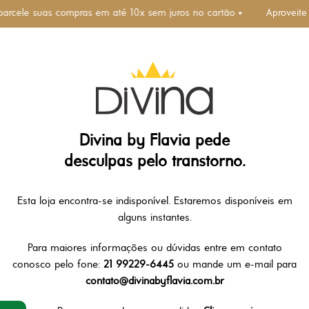
parcele suas compras em até 10x sem juros no cartão •
Aproveite
Divina by Flavia pede
desculpas pelo transtorno.
Esta loja encontra-se indisponível. Estaremos disponíveis em
alguns instantes.
Para maiores informações ou dúvidas entre em contato
conosco pelo fone:
21 99229-6445
ou mande um e-mail para
contato@divinabyflavia.com.br