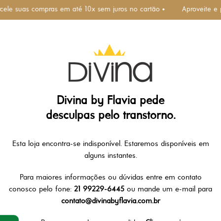
rcele suas compras em até 10x sem juros no cartão •
Aproveite e 
Divina by Flavia pede
desculpas pelo transtorno.
Esta loja encontra-se indisponível. Estaremos disponíveis em
alguns instantes.
Para maiores informações ou dúvidas entre em contato
conosco pelo fone:
21 99229-6445
ou mande um e-mail para
contato@divinabyflavia.com.br