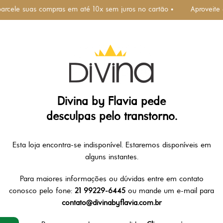
parcele suas compras em até 10x sem juros no cartão •
Aproveite
Divina by Flavia pede
desculpas pelo transtorno.
Esta loja encontra-se indisponível. Estaremos disponíveis em
alguns instantes.
Para maiores informações ou dúvidas entre em contato
conosco pelo fone:
21 99229-6445
ou mande um e-mail para
contato@divinabyflavia.com.br