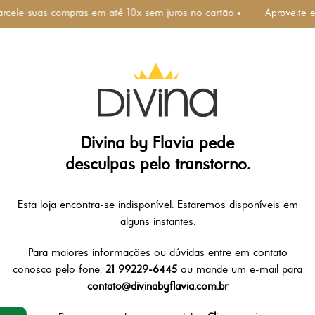
arcele suas compras em até 10x sem juros no cartão •
Aproveite 
Divina by Flavia pede
desculpas pelo transtorno.
Esta loja encontra-se indisponível. Estaremos disponíveis em
alguns instantes.
Para maiores informações ou dúvidas entre em contato
conosco pelo fone:
21 99229-6445
ou mande um e-mail para
contato@divinabyflavia.com.br